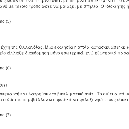
 ζούσαν σε ένα πέτρινο σπίτι με πέτρινα αντικείμενα? Το συγ
ό με τέτοιο τρόπο ώστε να μοιάζει με σπηλιά! Ο ιδιοκτήτης ήτ
ρέχτη της Ολλανδίας. Μια εκκλησία η οποία κατασκευάστηκε 
μνημείο άλλαξε διακόσμηση μόνο εσωτερικά, ενώ εξωτερικά πα
άντι
σκευαστή και λατρεύουν το βιοκλιματικό σπίτι. Το σπίτι αυτό 
ύσει το περιβάλλον και φυσικά να φιλοξενήσει τους ιδιοκτήτες