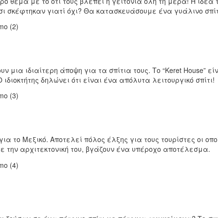
ρο θέμα με το ότι τους βλέπει η γειτονιά όλη τη μέρα! Η ιδέα 
σι σκέφτηκαν γιατί όχι? Θα κατασκευάσουμε ένα γυάλινο σπίτι
 μια ιδιαίτερη άποψη για τα σπίτια τους. Το “Keret House” είν
ιδιοκτήτης δηλώνει ότι είναι ένα απόλυτα λειτουργικό σπίτι!
για το Μεξικό. Αποτελεί πόλος έλξης για τους τουρίστες οι οπο
ε την αρχιτεκτονική του, βγάζουν ένα υπέροχο αποτέλεσμα.