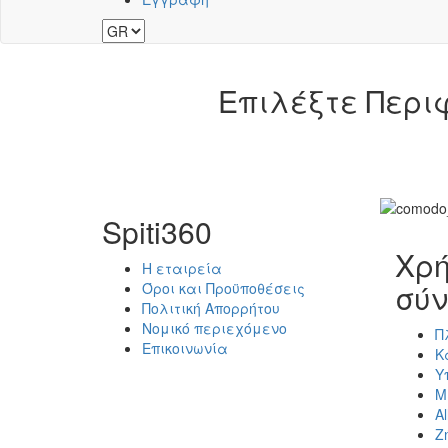
Επιλέξτε Περι
Spiti360
Χρή
Η εταιρεία
σύν
Όροι και Προϋποθέσεις
Πολιτική Απορρήτου
Νομικό περιεχόμενο
Π
Επικοινωνία
Κ
Υ
Μ
Al
Ζ