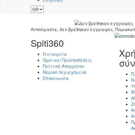
Λυπούμαστε, δεν βρέθηκαν εγγραφές. Παρακαλ
Spiti360
Χρή
Η εταιρεία
σύν
Όροι και Προϋποθέσεις
Πολιτική Απορρήτου
Νομικό περιεχόμενο
Π
Επικοινωνία
Κ
Υ
Μ
Al
Ζ
Α
Α
Π
Α