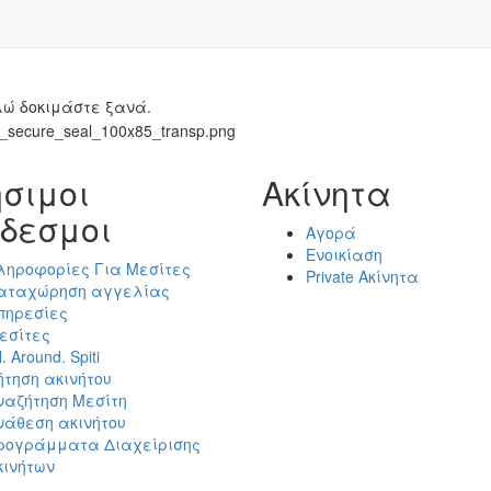
ώ δοκιμάστε ξανά.
σιμοι
Ακίνητα
δεσμοι
Αγορά
Ενοικίαση
ληροφορίες Για Μεσίτες
Private Ακίνητα
αταχώρηση αγγελίας
πηρεσίες
εσίτες
l. Around. Spiti
ήτηση ακινήτου
ναζήτηση Μεσίτη
νάθεση ακινήτου
ρογράμματα Διαχείρισης
κινήτων