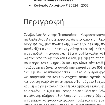
Κωδικός Ακινήτου #
25324-12558
Περιγραφή
Σύμβουλος Ακίνητης Περιουσίας – Κουρουγεωργά
πώληση στον Άγιο Στέφανο, σε μία από τις πλέο
Μαγνησίας, μία πολυτελής βίλα εξαιρετικής ποι
συνδυάζει άνεση, λειτουργικότητα και υψηλές
ανεμπόδιστη πανοραμική θέα στον Παγασητικό Κ
λεπτά από το κέντρο του Βόλου, με άμεση πρόσ
να στερείται την ηρεμία και την ιδιωτικότητα.Η 
τριώροφη μεζονέτα συνολικής επιφάνειας 506 τ.
178 τ.μ. και το υπόγειο 133 τ.μ. Όλοι οι χώροι 
λειτουργικότητα και την αρχιτεκτονική αρτιότ
κατοικίας υψηλών απαιτήσεων.Το ισόγειο ξεχωρί
κομψή αρχιτεκτονική του. Περιλαμβάνει έναν 
το σαλόνι με τζάκι και απεριόριστη θέα στη θάλ
αυτόνομη, πλήρως εξοπλισμένη με εντοιχιζόμεν
αποθηκευτικό χώρο και χαρακτηρίζεται από εργο
υπάρχει χώρος που μπορεί να αυτονομηθεί και