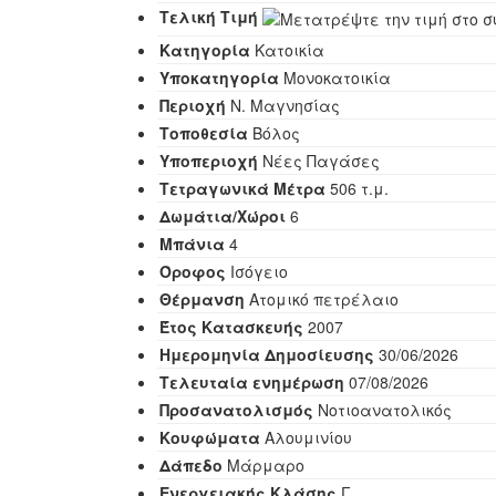
Τελική Τιμή
Κατηγορία
Κατοικία
Yποκατηγορία
Μονοκατοικία
Περιοχή
Ν. Μαγνησίας
Τοποθεσία
Βόλος
Υποπεριοχή
Νέες Παγάσες
Τετραγωνικά Μέτρα
506 τ.μ.
Δωμάτια/Χώροι
6
Μπάνια
4
Όροφος
Ισόγειο
Θέρμανση
Ατομικό πετρέλαιο
Έτος Κατασκευής
2007
Ημερομηνία Δημοσίευσης
30/06/2026
Τελευταία ενημέρωση
07/08/2026
Προσανατολισμός
Νοτιοανατολικός
Κουφώματα
Αλουμινίου
Δάπεδο
Μάρμαρο
Ενεργειακής Κλάσης
Γ