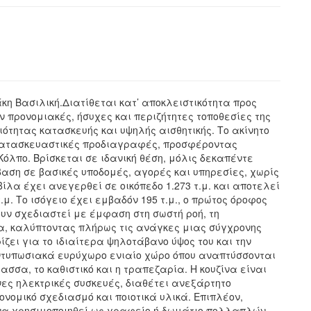
κη Βασιλική.Διατίθεται κατ’ αποκλειστικότητα προς
ν προνομιακές, ήσυχες και περιζήτητες τοποθεσίες της
ότητας κατασκευής και υψηλής αισθητικής. Το ακίνητο
 κατασκευαστικές προδιαγραφές, προσφέροντας
όλπο. Βρίσκεται σε ιδανική θέση, μόλις δεκαπέντε
βαση σε βασικές υποδομές, αγορές και υπηρεσίες, χωρίς
βίλα έχει ανεγερθεί σε οικόπεδο 1.273 τ.μ. και αποτελεί
μ. Το ισόγειο έχει εμβαδόν 195 τ.μ., ο πρώτος όροφος
έχουν σχεδιαστεί με έμφαση στη σωστή ροή, τη
ητα, καλύπτοντας πλήρως τις ανάγκες μιας σύγχρονης
ζει για το ιδιαίτερα ψηλοτάβανο ύψος του και την
εντυπωσιακά ευρύχωρο ενιαίο χώρο όπου αναπτύσσονται
ασσα, το καθιστικό και η τραπεζαρία. Η κουζίνα είναι
ες ηλεκτρικές συσκευές, διαθέτει ανεξάρτητο
νομικό σχεδιασμό και ποιοτικά υλικά. Επιπλέον,
 να χρησιμοποιηθεί ως γραφείο ή δωμάτιο πολλαπλών