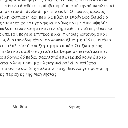
Το επίπεδο διαθέτει πρόσβαση τόσο από την πίσω πλευρά
ψη με άμεση σύνδεση με την αυλή.Ο πρώτος όροφος
τζινη κουπαστή και περιλαμβάνει ευρύχωρο δωμάτιο
ς ντουλάπες και γραφεία, καθώς και μπάνιο υψηλής
όλυτη ιδιωτικότητα και άνεση, διαθέτει τζάκι, ιδιωτικό
όλπο.Το υπόγειο επίπεδο είναι πλήρως αυτόνομο και
, δύο υπνοδωμάτια, σαλονοκουζίνα με τζάκι, μπάνιο
ια φιλοξενία ή ανεξάρτητη κατοικία.Ο εξωτερικός
εδα και διαθέτει χτιστό barbeque με καθιστικά και
 μαρμάρινα δάπεδα, σκαλιστά εσωτερικά κουφώματα
τα αλουμινίου με ηλεκτρικά ρολά. Διατίθεται
 για ακίνητο υψηλής πολυτέλειας, ιδανικό για μόνιμη ή
κές περιοχές της Μαγνησίας.
Με θέα
Κήπος