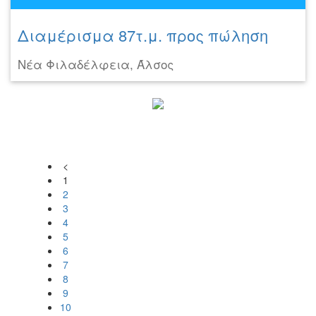
Διαμέρισμα 87τ.μ. προς πώληση
Νέα Φιλαδέλφεια, Άλσος
<
1
2
3
4
5
6
7
8
9
10