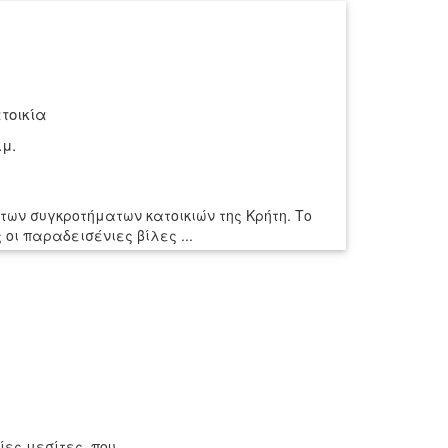
τοικία
.μ.
 των συγκροτήματων κατοικιών της Κρήτη. Το
οι παραδεισένιες βίλες ...
ίες μεσίτες, που