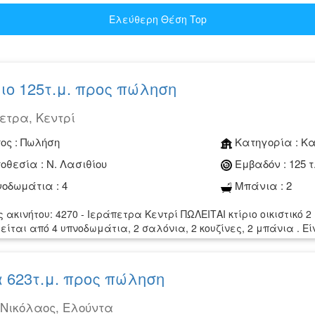
Ελεύθερη Θέση Top
ιο 125τ.μ. προς πώληση
ετρα, Κεντρί
ος :
Πωλήση
Κατηγορία :
Κα
οθεσία :
Ν. Λασιθίου
Εμβαδόν :
125 τ
οδωμάτια :
4
Μπάνια :
2
 ακινήτου: 4270 - Ιεράπετρα Κεντρί ΠΩΛΕΙΤΑΙ κτίριο οικιστικό 2
είται από 4 υπνοδωμάτια, 2 σαλόνια, 2 κουζίνες, 2 μπάνια . Ε
 623τ.μ. προς πώληση
 Νικόλαος, Ελούντα