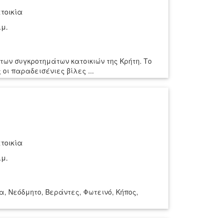
τοικία
.μ.
 των συγκροτημάτων κατοικιών της Κρήτη. Το
οι παραδεισένιες βίλες ...
τοικία
.μ.
α, Νεόδμητο, Βεράντες, Φωτεινό, Κήπος,