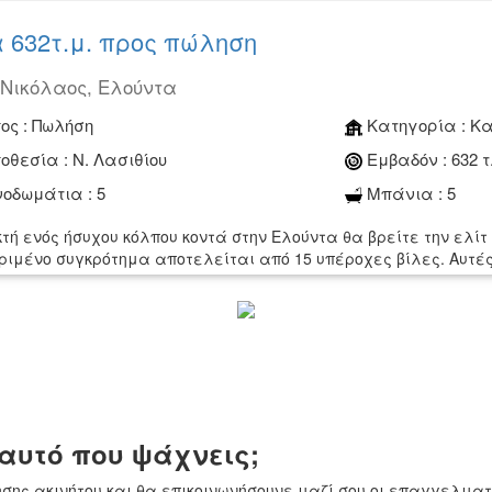
 632τ.μ. προς πώληση
 Νικόλαος, Ελούντα
ος :
Πωλήση
Κατηγορία :
Κα
οθεσία :
Ν. Λασιθίου
Εμβαδόν :
632 τ
οδωμάτια :
5
Μπάνια :
5
κτή ενός ήσυχου κόλπου κοντά στην Ελούντα θα βρείτε την ελίτ
ριμένο συγκρότημα αποτελείται από 15 υπέροχες βίλες. Αυτές 
 αυτό που ψάχνεις;
ησης ακινήτου και θα επικοινωνήσουνε μαζί σου οι επαγγελματ