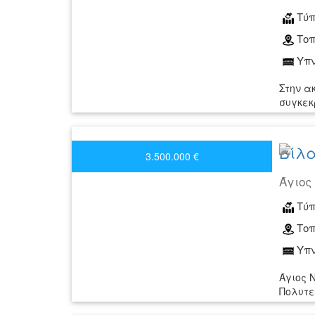
Τύπ
Τοπ
Υπν
Στην α
συγκεκ
Βίλα
3.500.000 €
Άγιος
Τύπ
Τοπ
Υπν
Άγιος 
Πολυτε