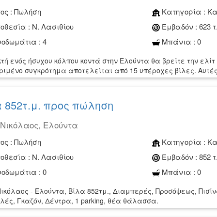
ος :
Πωλήση
Κατηγορία :
Κα
οθεσία :
Ν. Λασιθίου
Εμβαδόν :
623 τ
οδωμάτια :
4
Μπάνια :
0
κτή ενός ήσυχου κόλπου κοντά στην Ελούντα θα βρείτε την ελίτ
ριμένο συγκρότημα αποτελείται από 15 υπέροχες βίλες. Αυτές 
 852τ.μ. προς πώληση
 Νικόλαος, Ελούντα
ος :
Πωλήση
Κατηγορία :
Κα
οθεσία :
Ν. Λασιθίου
Εμβαδόν :
852 τ
οδωμάτια :
0
Μπάνια :
0
Νικόλαος - Ελούντα, Βίλα 852τμ., Διαμπερές, Προσόψεως, Πισίν
λές, Γκαζόν, Δέντρα, 1 parking, θέα θάλασσα.