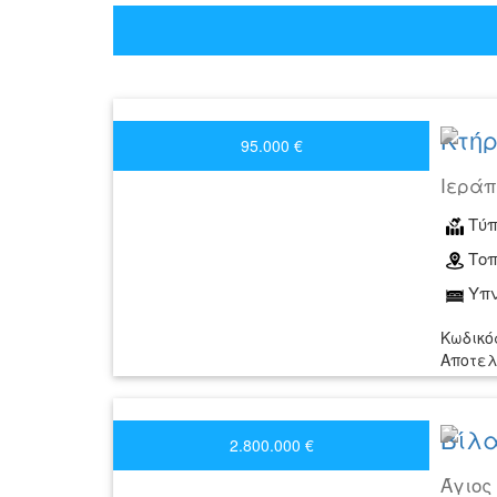
Κτήρ
95.000 €
Ιεράπ
Τύπ
Τοπ
Υπν
Κωδικός
Αποτελ
Βίλα
2.800.000 €
Άγιος