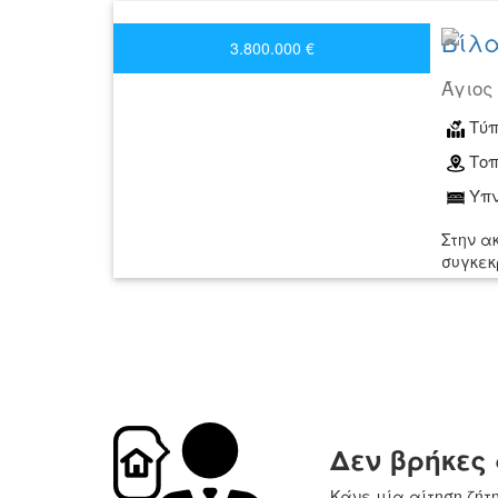
Βίλα
3.800.000 €
Άγιος
Τύπ
Τοπ
Υπν
Στην α
συγκεκ
Δεν βρήκες
Κάνε μία αίτηση ζήτ