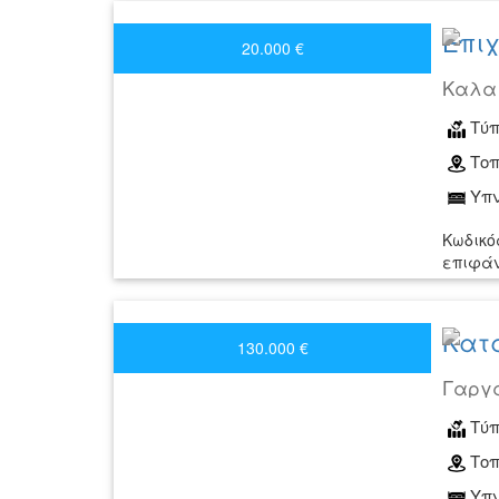
Επιχ
20.000 €
Καλα
Τύπ
Τοπ
Υπν
Κωδικό
επιφάνε
Κατά
130.000 €
Γαργ
Τύπ
Τοπ
Υπν