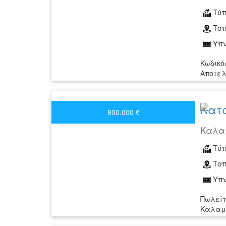
Τύπ
Τοπ
Υπν
Κωδικό
Αποτελ
Κατά
800.000 €
Καλα
Τύπ
Τοπ
Υπν
Πωλείτ
Καλαμά