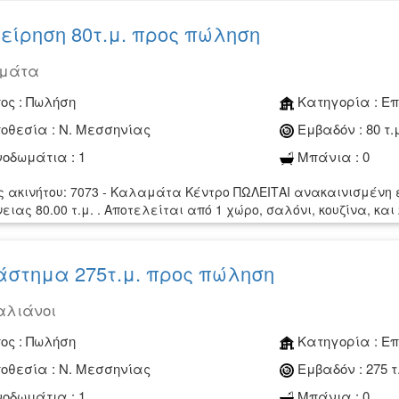
είρηση 80τ.μ. προς πώληση
μάτα
ος :
Πωλήση
Κατηγορία :
Επ
οθεσία :
Ν. Μεσσηνίας
Εμβαδόν :
80 τ.
οδωμάτια :
1
Μπάνια :
0
ς ακινήτου: 7073 - Καλαμάτα Κέντρο ΠΩΛΕΙΤΑΙ ανακαινισμένη 
ιας 80.00 τ.μ. . Αποτελείται από 1 χώρο, σαλόνι, κουζίνα, και 
στημα 275τ.μ. προς πώληση
αλιάνοι
ος :
Πωλήση
Κατηγορία :
Επ
οθεσία :
Ν. Μεσσηνίας
Εμβαδόν :
275 τ
οδωμάτια :
1
Μπάνια :
0