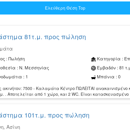
Ελεύθερη Θέση Top
στημα 81τ.μ. προς πώληση
μάτα
ος :
Πωλήση
Κατηγορία :
Επ
οθεσία :
Ν. Μεσσηνίας
Εμβαδόν :
81 τ.
οδωμάτια :
1
Μπάνια :
0
ς ακινήτου: 7500 - Καλαμάτα Κέντρο ΠΩΛΕΙΤΑΙ ανακαινισμένο
τ.μ. . Αποτελείται από 1 χώρο, και 2 WC. Είναι κατασκευασμένο 
στημα 101τ.μ. προς πώληση
η, Ασίνη