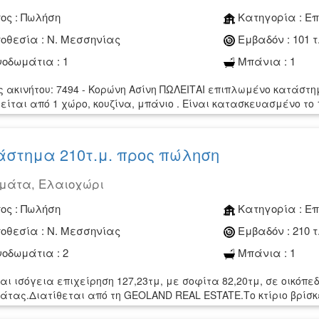
ος :
Πωλήση
Κατηγορία :
Επ
οθεσία :
Ν. Μεσσηνίας
Εμβαδόν :
101 τ
οδωμάτια :
1
Μπάνια :
1
ς ακινήτου: 7494 - Κορώνη Ασίνη ΠΩΛΕΙΤΑΙ επιπλωμένο κατάστημ
είται από 1 χώρο, κουζίνα, μπάνιο . Είναι κατασκευασμένο το 
στημα 210τ.μ. προς πώληση
μάτα, Ελαιοχώρι
ος :
Πωλήση
Κατηγορία :
Επ
οθεσία :
Ν. Μεσσηνίας
Εμβαδόν :
210 τ
οδωμάτια :
2
Μπάνια :
1
αι ισόγεια επιχείρηση 127,23τμ, με σοφίτα 82,20τμ, σε οικόπε
τας.Διατίθεται από τη GEOLAND REAL ESTATE.Το κτίριο βρίσκε