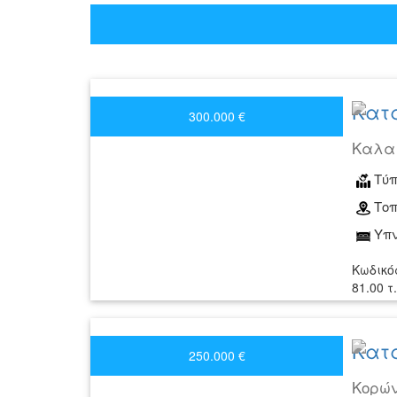
Κατά
300.000 €
Καλα
Τύπ
Τοπ
Υπν
Κωδικό
81.00 
Κατά
250.000 €
Κορών