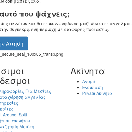
ώ δοκιμάστε ξανά.
 αυτό που ψάχνεις;
ησης ακινήτου και θα επικοινωνήσουνε μαζί σου οι επαγγελματ
στην συγκεκριμένη περιοχή με διάφορες προτάσεις.
ν Αίτηση
σιμοι
Ακίνητα
δεσμοι
Αγορά
Ενοικίαση
ληροφορίες Για Μεσίτες
Private Ακίνητα
αταχώρηση αγγελίας
πηρεσίες
εσίτες
l. Around. Spiti
ήτηση ακινήτου
ναζήτηση Μεσίτη