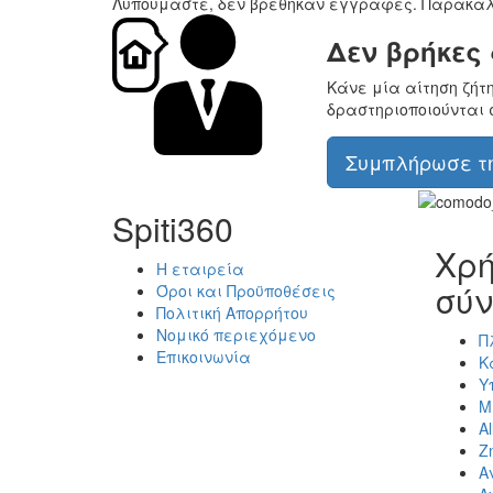
Λυπούμαστε, δεν βρέθηκαν εγγραφές. Παρακαλ
Δεν βρήκες
Κάνε μία αίτηση ζήτ
δραστηριοποιούνται 
Συμπλήρωσε τη
Spiti360
Χρή
Η εταιρεία
σύν
Όροι και Προϋποθέσεις
Πολιτική Απορρήτου
Νομικό περιεχόμενο
Π
Επικοινωνία
Κ
Υ
Μ
Al
Ζ
Α