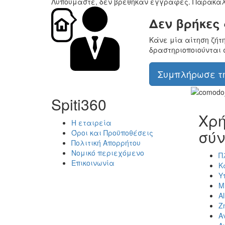
Λυπούμαστε, δεν βρέθηκαν εγγραφές. Παρακαλ
Δεν βρήκες
Κάνε μία αίτηση ζήτ
δραστηριοποιούνται 
Συμπλήρωσε τη
Spiti360
Χρή
Η εταιρεία
σύν
Όροι και Προϋποθέσεις
Πολιτική Απορρήτου
Νομικό περιεχόμενο
Π
Επικοινωνία
Κ
Υ
Μ
Al
Ζ
Α