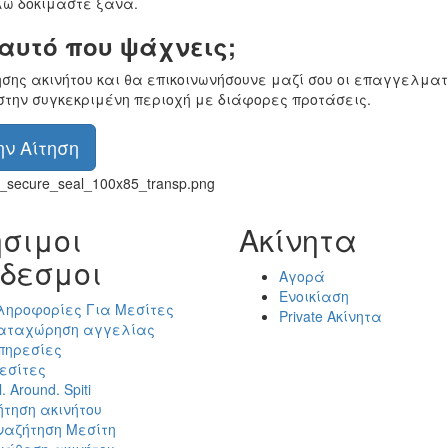
ώ δοκιμάστε ξανά.
 αυτό που ψάχνεις;
ησης ακινήτου και θα επικοινωνήσουνε μαζί σου οι επαγγελματ
στην συγκεκριμένη περιοχή με διάφορες προτάσεις.
ν Αίτηση
σιμοι
Ακίνητα
δεσμοι
Αγορά
Ενοικίαση
ληροφορίες Για Μεσίτες
Private Ακίνητα
αταχώρηση αγγελίας
πηρεσίες
εσίτες
l. Around. Spiti
ήτηση ακινήτου
ναζήτηση Μεσίτη