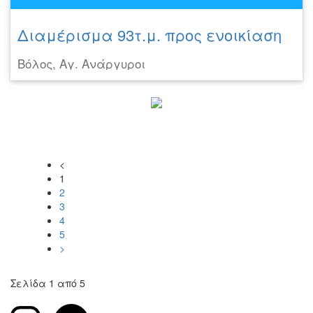
Διαμέρισμα 93τ.μ. προς ενοικίαση
Βόλος, Αγ. Ανάργυροι
<
1
2
3
4
5
>
Σελίδα 1 από 5