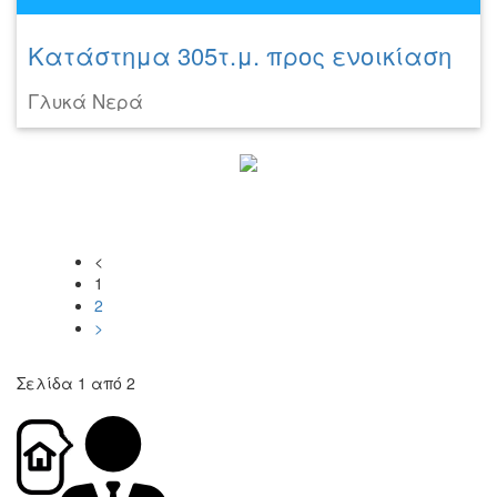
Κατάστημα 305τ.μ. προς ενοικίαση
Γλυκά Νερά
<
1
2
>
Σελίδα 1 από 2