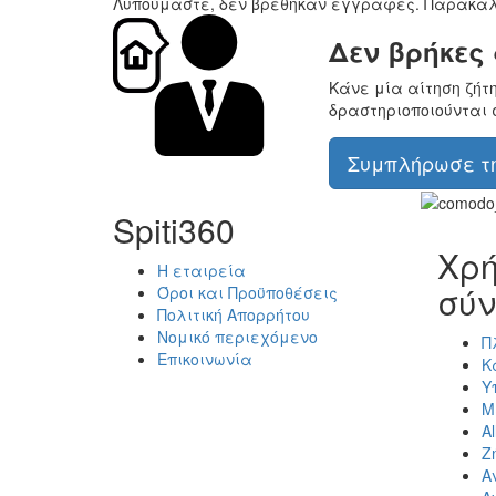
Λυπούμαστε, δεν βρέθηκαν εγγραφές. Παρακαλ
Δεν βρήκες
Κάνε μία αίτηση ζήτ
δραστηριοποιούνται 
Συμπλήρωσε τη
Spiti360
Χρή
Η εταιρεία
σύν
Όροι και Προϋποθέσεις
Πολιτική Απορρήτου
Νομικό περιεχόμενο
Π
Επικοινωνία
Κ
Υ
Μ
Al
Ζ
Α