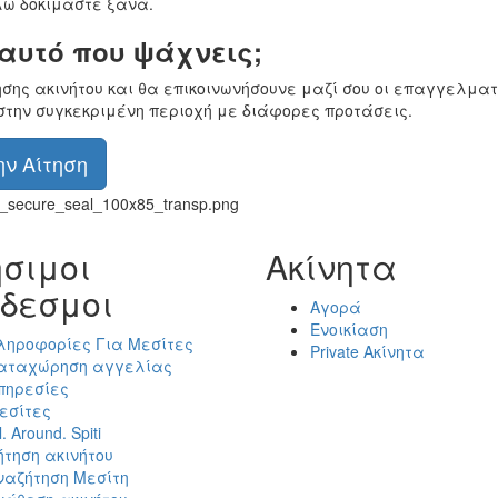
ώ δοκιμάστε ξανά.
 αυτό που ψάχνεις;
ησης ακινήτου και θα επικοινωνήσουνε μαζί σου οι επαγγελματ
στην συγκεκριμένη περιοχή με διάφορες προτάσεις.
ν Αίτηση
σιμοι
Ακίνητα
δεσμοι
Αγορά
Ενοικίαση
ληροφορίες Για Μεσίτες
Private Ακίνητα
αταχώρηση αγγελίας
πηρεσίες
εσίτες
l. Around. Spiti
ήτηση ακινήτου
ναζήτηση Μεσίτη