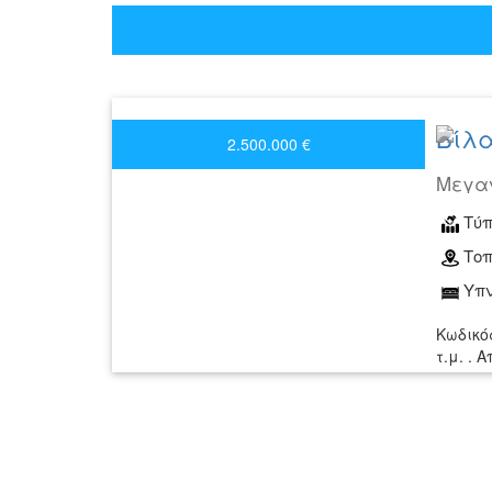
Βίλα
2.500.000 €
Μεγαν
Τύπ
Τοπ
Υπν
Κωδικό
τ.μ. . 