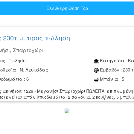
Ελεύθερη Θέση Top
 230τ.μ. προς πώληση
ήσι, Σπαρτοχώρι
ος :
Πωλήση
Κατηγορία :
Κα
οθεσία :
Ν. Λευκάδας
Εμβαδόν :
230 τ
οδωμάτια :
6
Μπάνια :
5
ς ακινήτου: 1226 - Μεγανήσι Σπαρτοχώρι ΠΩΛΕΙΤΑΙ επιπλωμένη
Αποτελείται από 6 υπνοδωμάτια, 2 σαλόνια, 2 κουζίνες, 5 μπάνια