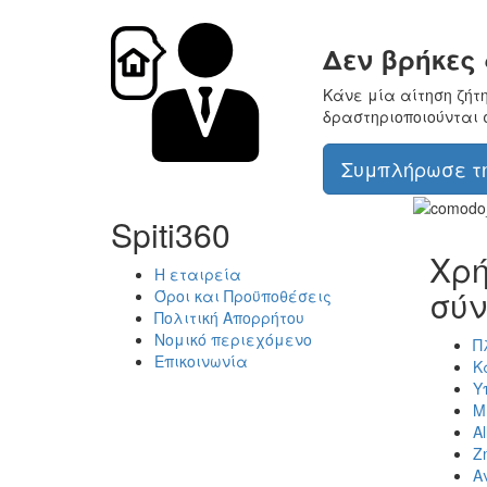
Δεν βρήκες
Κάνε μία αίτηση ζήτ
δραστηριοποιούνται 
Συμπλήρωσε τη
Spiti360
Χρή
Η εταιρεία
σύν
Όροι και Προϋποθέσεις
Πολιτική Απορρήτου
Νομικό περιεχόμενο
Π
Επικοινωνία
Κ
Υ
Μ
Al
Ζ
Α