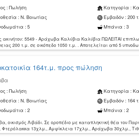
ος :
Πωλήση
Κατηγορία :
Κα
οθεσία :
Ν. Βοιωτίας
Εμβαδόν :
200 τ
οδωμάτια :
5
Μπάνια :
3
ς ακινήτου: 5549 - Αράχωβα Καλύβια Καλύβια ΠΩΛΕΙΤΑΙ επιπλω
ειας 200 τ.μ. σε οικόπεδο 1050 τ.μ. . Αποτελείται από 5 υπνοδω
κατοικία 164τ.μ. προς πώληση
οβα
ος :
Πωλήση
Κατηγορία :
Κα
οθεσία :
Ν. Βοιωτίας
Εμβαδόν :
164 τ
οδωμάτια :
2
Μπάνια :
2
α, οικισμός Λιβάδι. Σε οροπέδιο με καταπληκτική θέα του Πα
, Φτερόλακκα 13χλμ., Αμφίκλεια 17χλμ., Αράχωβα 30χλμ., Τιθο