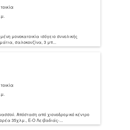
τοικία
.μ.
μένη μονοκατοικία ισόγειο συνολικής
μάτια, σαλοκουζίνα, 3 μπ...
τοικία
.μ.
ρνασσού. Απόσταση από χιονοδρομικό κέντρο
ρέα 35χλμ., Ε-Ο Λειβαδιάς-...