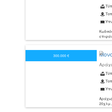
Τύπ
Τοπ
Υπν
Κωδικό
επιφάν
Μονο
300.000 €
Αράχ
Τύπ
Τοπ
Υπν
Αράχωβ
20χλμ.