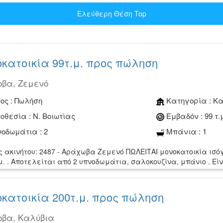
Ελεύθερη Θέση Top
κατοικία 99τ.μ. προς πώληση
βα, Ζεμενό
ος :
Πωλήση
Κατηγορία :
Κα
οθεσία :
Ν. Βοιωτίας
Εμβαδόν :
99 τ.
οδωμάτια :
2
Μπάνια :
1
ς ακινήτου: 2487 - Αράχωβα Ζεμενό ΠΩΛΕΙΤΑΙ μονοκατοικία ισόγ
.μ. . Αποτελείται από 2 υπνοδωμάτια, σαλοκουζίνα, μπάνιο . Εί
κατοικία 200τ.μ. προς πώληση
βα, Καλύβια