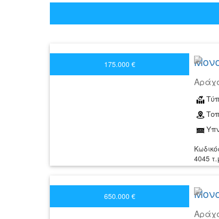
Μονο
175.000 €
Αράχο
Τύπ
Τοπ
Υπν
Κωδικό
4045 τ
Μονο
650.000 €
Αράχο