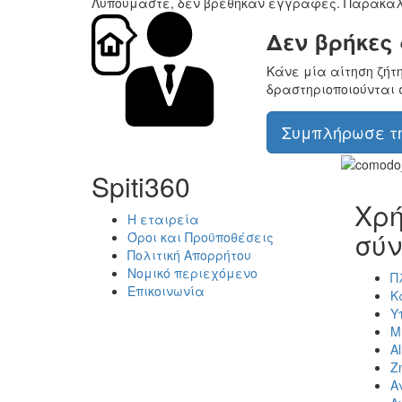
Λυπούμαστε, δεν βρέθηκαν εγγραφές. Παρακαλ
Δεν βρήκες
Κάνε μία αίτηση ζήτ
δραστηριοποιούνται 
Συμπλήρωσε τη
Spiti360
Χρή
Η εταιρεία
σύν
Όροι και Προϋποθέσεις
Πολιτική Απορρήτου
Νομικό περιεχόμενο
Π
Επικοινωνία
Κ
Υ
Μ
Al
Ζ
Α