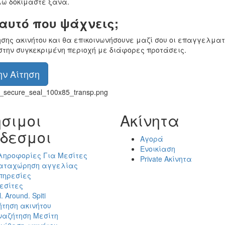
ώ δοκιμάστε ξανά.
 αυτό που ψάχνεις;
ησης ακινήτου και θα επικοινωνήσουνε μαζί σου οι επαγγελματ
στην συγκεκριμένη περιοχή με διάφορες προτάσεις.
ν Αίτηση
σιμοι
Ακίνητα
δεσμοι
Αγορά
Ενοικίαση
ληροφορίες Για Μεσίτες
Private Ακίνητα
αταχώρηση αγγελίας
πηρεσίες
εσίτες
l. Around. Spiti
ήτηση ακινήτου
ναζήτηση Μεσίτη