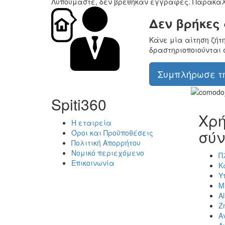
Λυπούμαστε, δεν βρέθηκαν εγγραφές. Παρακαλ
Δεν βρήκες
Κάνε μία αίτηση ζήτ
δραστηριοποιούνται 
Συμπλήρωσε τη
Spiti360
Χρή
Η εταιρεία
σύν
Όροι και Προϋποθέσεις
Πολιτική Απορρήτου
Νομικό περιεχόμενο
Π
Επικοινωνία
Κ
Υ
Μ
Al
Ζ
Α