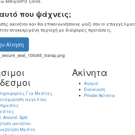
ώ δοκιμάστε ξανά.
 αυτό που ψάχνεις;
ησης ακινήτου και θα επικοινωνήσουνε μαζί σου οι επαγγελματ
στην συγκεκριμένη περιοχή με διάφορες προτάσεις.
ν Αίτηση
σιμοι
Ακίνητα
δεσμοι
Αγορά
Ενοικίαση
ληροφορίες Για Μεσίτες
Private Ακίνητα
αταχώρηση αγγελίας
πηρεσίες
εσίτες
l. Around. Spiti
ήτηση ακινήτου
ναζήτηση Μεσίτη